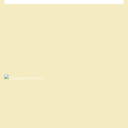
Qué es la Alegría de La Alcarria
Entorno y actividades
Contacto
Cómo llegar
Cancelaciones