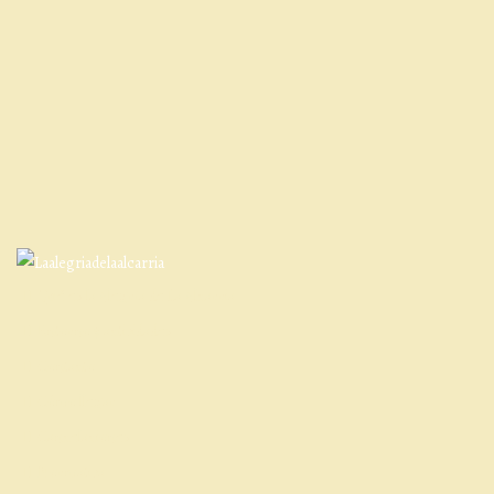
Qué es la Alegría de La Alcarria
Entorno y actividades
Contacto
Cómo llegar
Cancelaciones
Normativa