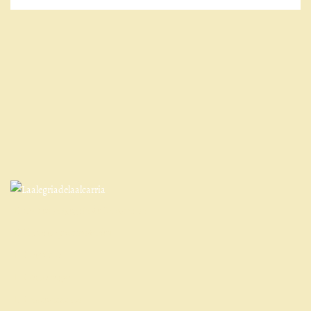
Qué es la Alegría de La Alcarria
Entorno y actividades
Contacto
Cómo llegar
Cancelaciones