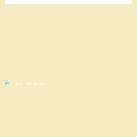
Qué es la Alegría de La Alcarria
Entorno y actividades
Contacto
Cómo llegar
Cancelaciones