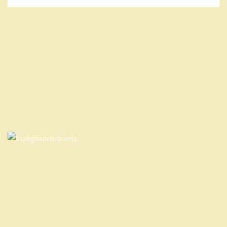
Qué es la Alegría de La Alcarria
Entorno y actividades
Contacto
Cómo llegar
Cancelaciones