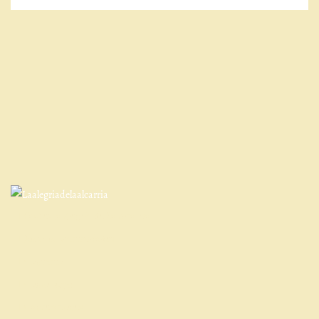
Qué es la Alegría de La Alcarria
Entorno y actividades
Contacto
Cómo llegar
Cancelaciones