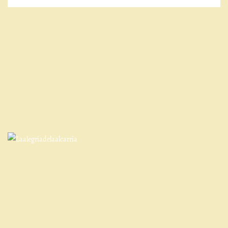
Qué es la Alegría de La Alcarria
Entorno y actividades
Contacto
Cómo llegar
Cancelaciones